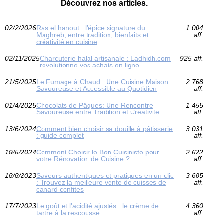
Découvrez nos articles.
02/2/2026
Ras el hanout : l’épice signature du
1 004
Maghreb, entre tradition, bienfaits et
aff.
créativité en cuisine
02/11/2025
Charcuterie halal artisanale : Ladhidh.com
925 aff.
révolutionne vos achats en ligne
21/5/2025
Le Fumage à Chaud : Une Cuisine Maison
2 768
Savoureuse et Accessible au Quotidien
aff.
01/4/2025
Chocolats de Pâques: Une Rencontre
1 455
Savoureuse entre Tradition et Créativité
aff.
13/6/2024
Comment bien choisir sa douille à pâtisserie
3 031
: guide complet
aff.
19/5/2024
Comment Choisir le Bon Cuisiniste pour
2 622
votre Rénovation de Cuisine ?
aff.
18/8/2023
Saveurs authentiques et pratiques en un clic
3 685
: Trouvez la meilleure vente de cuisses de
aff.
canard confites
17/7/2023
Le goût et l'acidité ajustés : le crème de
4 360
tartre à la rescousse
aff.