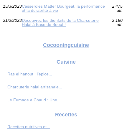
15/3/2023
Casseroles Matfer Bourgeat, la performance
2 475
et la durabilité à vie
aff.
21/2/2023
Découvrez les Bienfaits de la Charcuterie
2 150
Halal à Base de Boeuf !
aff.
Cocooningcuisine
Cuisine
Ras el hanout : l’épice...
Charcuterie halal artisanale...
Le Fumage à Chaud : Une...
Recettes
Recettes nutritives et...