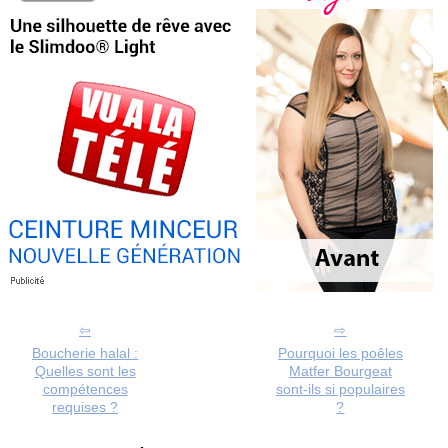
Boucherie halal :
Pourquoi les poêles
Quelles sont les
Matfer Bourgeat
compétences
sont-ils si populaires
requises ?
?