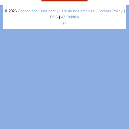
© 2026
Cocooningcuisine.com
|
Liste de nos archives
|
Cookies Policy
|
RSS
|
eZ Publish
en