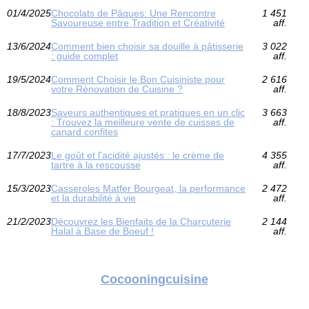
01/4/2025
Chocolats de Pâques: Une Rencontre
1 451
Savoureuse entre Tradition et Créativité
aff.
13/6/2024
Comment bien choisir sa douille à pâtisserie
3 022
: guide complet
aff.
19/5/2024
Comment Choisir le Bon Cuisiniste pour
2 616
votre Rénovation de Cuisine ?
aff.
18/8/2023
Saveurs authentiques et pratiques en un clic
3 663
: Trouvez la meilleure vente de cuisses de
aff.
canard confites
17/7/2023
Le goût et l'acidité ajustés : le crème de
4 355
tartre à la rescousse
aff.
15/3/2023
Casseroles Matfer Bourgeat, la performance
2 472
et la durabilité à vie
aff.
21/2/2023
Découvrez les Bienfaits de la Charcuterie
2 144
Halal à Base de Boeuf !
aff.
Cocooningcuisine