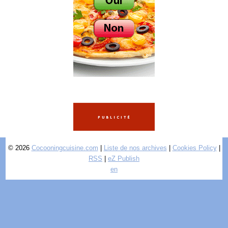
© 2026
Cocooningcuisine.com
|
Liste de nos archives
|
Cookies Policy
|
RSS
|
eZ Publish
en