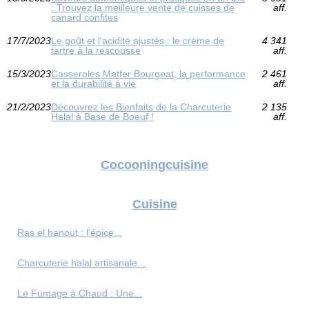
: Trouvez la meilleure vente de cuisses de
aff.
canard confites
17/7/2023
Le goût et l'acidité ajustés : le crème de
4 341
tartre à la rescousse
aff.
15/3/2023
Casseroles Matfer Bourgeat, la performance
2 461
et la durabilité à vie
aff.
21/2/2023
Découvrez les Bienfaits de la Charcuterie
2 135
Halal à Base de Boeuf !
aff.
Cocooningcuisine
Cuisine
Ras el hanout : l’épice...
Charcuterie halal artisanale...
Le Fumage à Chaud : Une...