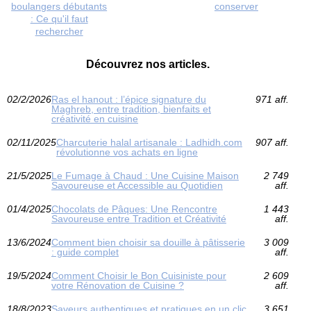
boulangers débutants
conserver
: Ce qu'il faut
rechercher
Découvrez nos articles.
02/2/2026
Ras el hanout : l’épice signature du
971 aff.
Maghreb, entre tradition, bienfaits et
créativité en cuisine
02/11/2025
Charcuterie halal artisanale : Ladhidh.com
907 aff.
révolutionne vos achats en ligne
21/5/2025
Le Fumage à Chaud : Une Cuisine Maison
2 749
Savoureuse et Accessible au Quotidien
aff.
01/4/2025
Chocolats de Pâques: Une Rencontre
1 443
Savoureuse entre Tradition et Créativité
aff.
13/6/2024
Comment bien choisir sa douille à pâtisserie
3 009
: guide complet
aff.
19/5/2024
Comment Choisir le Bon Cuisiniste pour
2 609
votre Rénovation de Cuisine ?
aff.
18/8/2023
Saveurs authentiques et pratiques en un clic
3 651