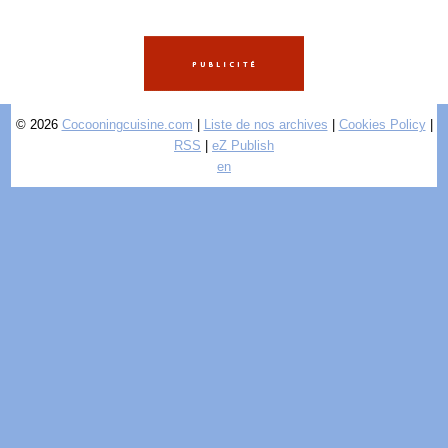
© 2026
Cocooningcuisine.com
|
Liste de nos archives
|
Cookies Policy
|
RSS
|
eZ Publish
en