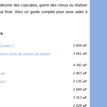
z décorer des cupcakes, garnir des choux ou réaliser
at final. Voici un guide complet pour vous aider à
s.
Cuisine ?
2 609 aff.
lleure vente de cuisses de canard
3 651 aff.
4 342 aff.
 vie
2 463 aff.
uf !
2 135 aff.
2 689 aff.
3 313 aff.
2 928 aff.