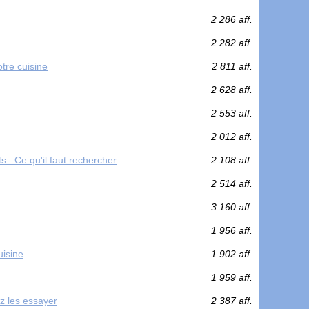
2 286 aff.
2 282 aff.
tre cuisine
2 811 aff.
2 628 aff.
2 553 aff.
2 012 aff.
 : Ce qu'il faut rechercher
2 108 aff.
2 514 aff.
3 160 aff.
1 956 aff.
uisine
1 902 aff.
1 959 aff.
ez les essayer
2 387 aff.