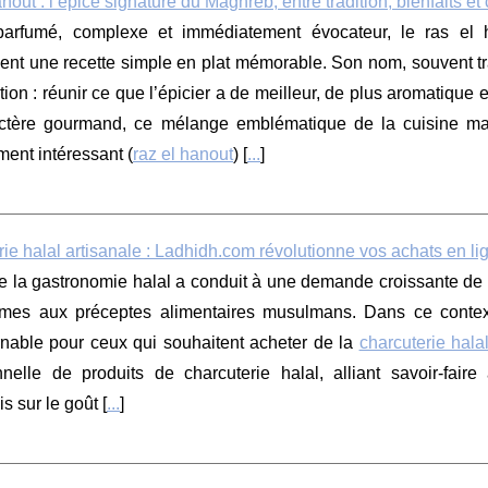
nout : l’épice signature du Maghreb, entre tradition, bienfaits et 
arfumé, complexe et immédiatement évocateur, le ras el h
ent une recette simple en plat mémorable. Son nom, souvent tra
ion : réunir ce que l’épicier a de meilleur, de plus aromatique 
ctère gourmand, ce mélange emblématique de la cuisine mag
ment intéressant (
raz el hanout
) [
...
]
ie halal artisanale : Ladhidh.com révolutionne vos achats en li
e la gastronomie halal a conduit à une demande croissante de pr
rmes aux préceptes alimentaires musulmans. Dans ce conte
rnable pour ceux qui souhaitent acheter de la
charcuterie hala
nnelle de produits de charcuterie halal, alliant savoir-fair
 sur le goût [
...
]