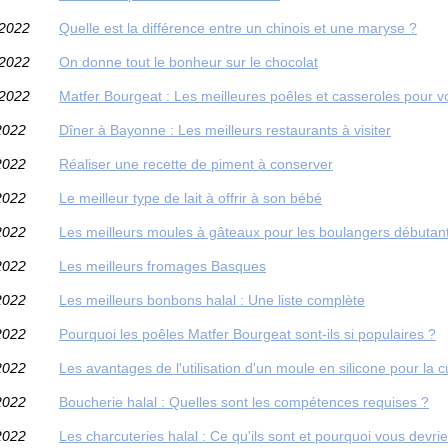
/2022
Quelle est la différence entre un chinois et une maryse ?
/2022
On donne tout le bonheur sur le chocolat
/2022
Matfer Bourgeat : Les meilleures poêles et casseroles pour vo
2022
Dîner à Bayonne : Les meilleurs restaurants à visiter
2022
Réaliser une recette de piment à conserver
2022
Le meilleur type de lait à offrir à son bébé
2022
Les meilleurs moules à gâteaux pour les boulangers débutants
2022
Les meilleurs fromages Basques
2022
Les meilleurs bonbons halal : Une liste complète
2022
Pourquoi les poêles Matfer Bourgeat sont-ils si populaires ?
2022
Les avantages de l'utilisation d'un moule en silicone pour la c
2022
Boucherie halal : Quelles sont les compétences requises ?
2022
Les charcuteries halal : Ce qu'ils sont et pourquoi vous devri