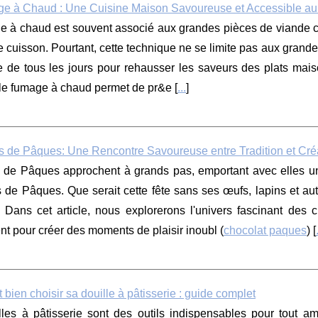
e à Chaud : Une Cuisine Maison Savoureuse et Accessible au
e à chaud est souvent associé aux grandes pièces de viande co
 cuisson. Pourtant, cette technique ne se limite pas aux grandes
e de tous les jours pour rehausser les saveurs des plats mais
 le fumage à chaud permet de pr&e [
...
]
s de Pâques: Une Rencontre Savoureuse entre Tradition et Créa
s de Pâques approchent à grands pas, emportant avec elles une
 de Pâques. Que serait cette fête sans ses œufs, lapins et aut
 Dans cet article, nous explorerons l'univers fascinant des 
nt pour créer des moments de plaisir inoubl (
chocolat paques
) [
ien choisir sa douille à pâtisserie : guide complet
lles à pâtisserie sont des outils indispensables pour tout a