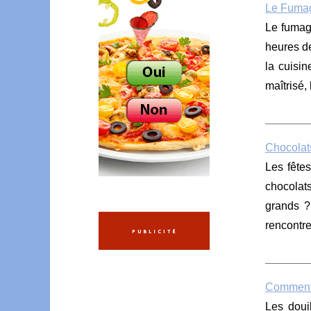
Le Fumag
Le fumag
heures de
la cuisin
maîtrisé,
Chocolat
Les fête
chocolats
grands ?
rencontre
Comment b
Les doui