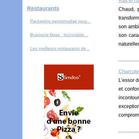
Ras el ha
Restaurants
Chaud, p
transform
Packaging personnalisé pour...
son ambit
Brasserie Basa : Incroyable...
son cara
naturelle
Les meilleurs restaurants de...
Charcuter
L'essor d
et confo
incontou
exceptio
compromis